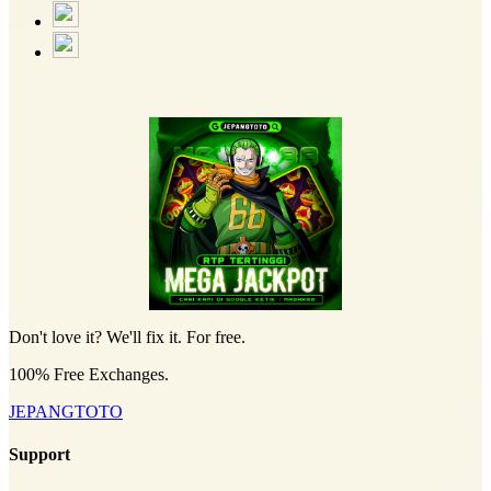
Don't love it? We'll fix it. For free.
100% Free Exchanges.
JEPANGTOTO
Support