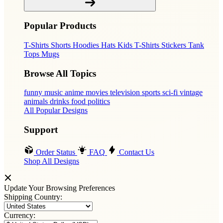
Popular Products
T-Shirts
Shorts
Hoodies
Hats
Kids T-Shirts
Stickers
Tank
Tops
Mugs
Browse All Topics
funny
music
anime
movies
television
sports
sci-fi
vintage
animals
drinks
food
politics
All Popular Designs
Support
Order Status
FAQ
Contact Us
Shop All Designs
Update Your Browsing Preferences
Shipping Country:
Currency: