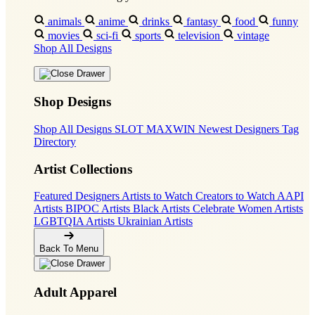
animals
anime
drinks
fantasy
food
funny
movies
sci-fi
sports
television
vintage
Shop All Designs
Shop Designs
Shop All Designs
SLOT MAXWIN
Newest Designers
Tag
Directory
Artist Collections
Featured Designers
Artists to Watch
Creators to Watch
AAPI
Artists
BIPOC Artists
Black Artists
Celebrate Women Artists
LGBTQIA Artists
Ukrainian Artists
Back To Menu
Adult Apparel