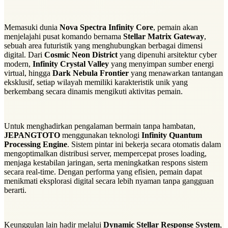
Memasuki dunia
Nova Spectra Infinity Core
, pemain akan
menjelajahi pusat komando bernama
Stellar Matrix Gateway
,
sebuah area futuristik yang menghubungkan berbagai dimensi
digital. Dari
Cosmic Neon District
yang dipenuhi arsitektur cyber
modern,
Infinity Crystal Valley
yang menyimpan sumber energi
virtual, hingga
Dark Nebula Frontier
yang menawarkan tantangan
eksklusif, setiap wilayah memiliki karakteristik unik yang
berkembang secara dinamis mengikuti aktivitas pemain.
Untuk menghadirkan pengalaman bermain tanpa hambatan,
JEPANGTOTO
menggunakan teknologi
Infinity Quantum
Processing Engine
. Sistem pintar ini bekerja secara otomatis dalam
mengoptimalkan distribusi server, mempercepat proses loading,
menjaga kestabilan jaringan, serta meningkatkan respons sistem
secara real-time. Dengan performa yang efisien, pemain dapat
menikmati eksplorasi digital secara lebih nyaman tanpa gangguan
berarti.
Keunggulan lain hadir melalui
Dynamic Stellar Response System
,