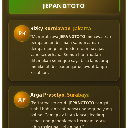
JEPANGTOTO
Rizky Kurniawan, Jakarta
RK
“Menurut saya
JEPANGTOTO
menawarkan
pengalaman bermain yang nyaman
dengan tampilan modern dan navigasi
yang sederhana. Semua fitur mudah
ditemukan sehingga saya bisa langsung
menikmati berbagai game favorit tanpa
kesulitan.”
Arga Prasetyo, Surabaya
AP
“Performa server di
JEPANGTOTO
sangat
stabil bahkan saat banyak pengguna yang
online. Gameplay tetap lancar, loading
cepat, dan pengalaman bermain terasa
lebih maksimal setiap hari.”