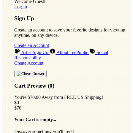
Welcome Guest!
Log In
Sign Up
Create an account to save your favorite designs for viewing
anytime, on any device.
Create an Account
Artist Sign Up
About TeePublic
Social
Responsibility
Create Account
Cart Preview (0)
You're
$70.00
Away from
FREE US Shipping!
$0
$70
Your Cart is empty...
Discover something you'll love!