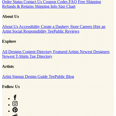
Order Status
Contact Us
Coupon Codes
FAQ
Free Shipping
Refunds & Returns
Shipping Info
Size Chart
About Us
About Us
Accessibility
Create a Dashery Store
Careers
Hire an
Artist
Social Responsibility
TeePublic Reviews
Explore
All Designs
Content Directory
Featured Artists
Newest Designers
Newest T-Shirts
Tag Directory
Artists
Artist Signup
Design Guide
TeePublic Blog
Follow Us