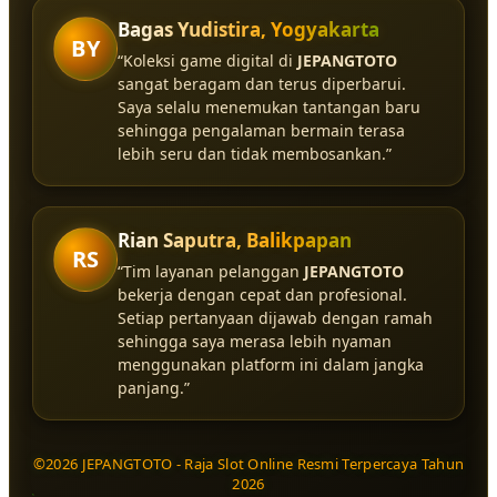
Bagas Yudistira, Yogyakarta
BY
“Koleksi game digital di
JEPANGTOTO
sangat beragam dan terus diperbarui.
Saya selalu menemukan tantangan baru
sehingga pengalaman bermain terasa
lebih seru dan tidak membosankan.”
Rian Saputra, Balikpapan
RS
“Tim layanan pelanggan
JEPANGTOTO
bekerja dengan cepat dan profesional.
Setiap pertanyaan dijawab dengan ramah
sehingga saya merasa lebih nyaman
menggunakan platform ini dalam jangka
panjang.”
©2026 JEPANGTOTO - Raja Slot Online Resmi Terpercaya Tahun
2026