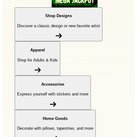
Shop Designs
Discover a classic design or new favorite artist
Apparel
Shop for Adults & Kids
Accessories
Express yourself with stickers and more
Home Goods
Decorate with pillows, tapestries, and more