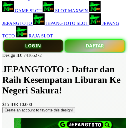
GAME SLOT
SLOT MAXWIN
JEPANGTOTO
JEPANGTOTO SLOT
JEPANG
TOTO
RAJA SLOT
LOGIN
DAFTAR
Design ID: 74165272
JEPANGTOTO : Daftar dan
Raih Kesempatan Liburan Ke
Negeri Sakura!
$15
IDR 10.000
Create an account to favorite this design!